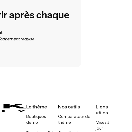
rir après chaque
t.
eloppement requise
Le thème
Nos outils
Liens
utiles
Boutiques
Comparateur de
démo
thème
Mises à
jour