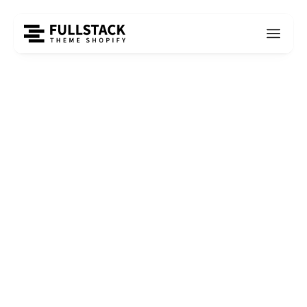
Accueil
Calculateurs e-commerce
Taux d'abandon du checkout
CALCULATEUR DU TAUX
D'ABANDON DU CHECKOUT
EN LIGNE
Améliorez votre taux de conversion en réduisant le taux
d'abandon du checkout. Découvrez comment analyser,
optimiser et maximiser vos ventes en ligne.